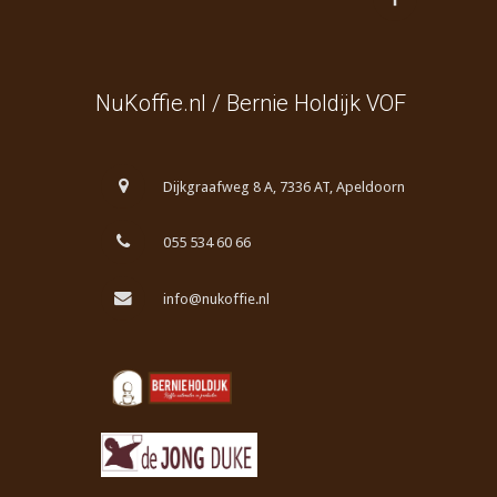
NuKoffie.nl / Bernie Holdijk VOF
Dijkgraafweg 8 A, 7336 AT, Apeldoorn
055 534 60 66
info@nukoffie.nl