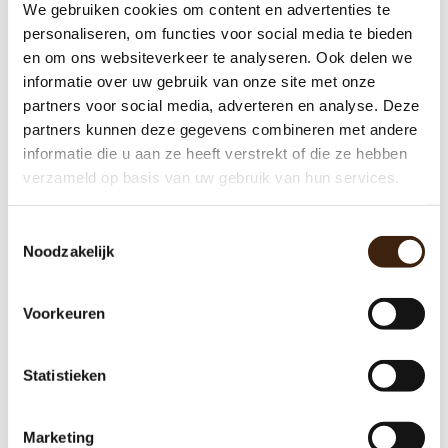
afschriften en/of kopieën van gegevens die wij (laten) verwerken aan
We gebruiken cookies om content en advertenties te
u ter beschikking stellen en daarna de
personaliseren, om functies voor social media te bieden
verwerking blijvend staken. U heeft bovendien het recht om niet aan
en om ons websiteverkeer te analyseren. Ook delen we
geautomatiseerde individuele besluitvorming of profiling te worden
informatie over uw gebruik van onze site met onze
onderworpen. Wij verwerken uw gegevens niet op zodanige wijze dat
partners voor social media, adverteren en analyse. Deze
dit recht van toepassing is. Bent u van mening dat dit wel zo is, neem
partners kunnen deze gegevens combineren met andere
dan contact op met onze contactpersoon voor privacyzaken.
informatie die u aan ze heeft verstrekt of die ze hebben
verzameld op basis van uw gebruik van hun services.
Dit privacy beleid kan te allen tijde gewijzigd worden. Deze
wijzigingen zullen wij hier publiceren en in voorkomend geval zal u
Toestemmingsselectie
Noodzakelijk
hier per e-mail van op de hoogte worden gesteld.
Voorkeuren
Categorieën:
Machines
(57)
Statistieken
Gereviseerde koffie automaten
(47)
Bravilor
(19)
Gallery
(7)
Marketing