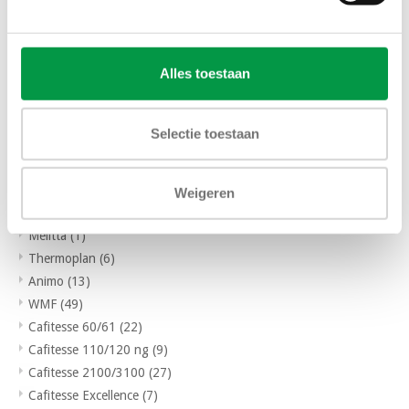
de Jong DUKE
(9)
Animo
(4)
Rheavendors
(4)
Alles toestaan
Nieuwe koffie automaten
(97)
Rheavendors
(8)
Bravilor
(10)
Selectie toestaan
Niet gereviseerde machines / Export
(5)
Koffie automaten verhuur
(0)
Machine Onderdelen
(307)
Weigeren
Alle onderdelen bekijken
(318)
Melitta
(1)
Thermoplan
(6)
Animo
(13)
WMF
(49)
Cafitesse 60/61
(22)
Cafitesse 110/120 ng
(9)
Cafitesse 2100/3100
(27)
Cafitesse Excellence
(7)