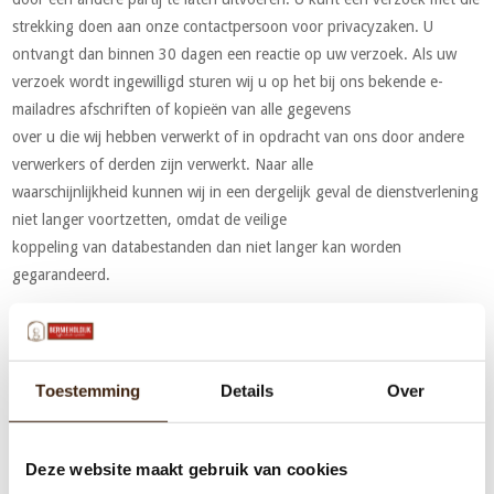
strekking doen aan onze contactpersoon voor privacyzaken. U
ontvangt dan binnen 30 dagen een reactie op uw verzoek. Als uw
verzoek wordt ingewilligd sturen wij u op het bij ons bekende e-
mailadres afschriften of kopieën van alle gegevens
over u die wij hebben verwerkt of in opdracht van ons door andere
verwerkers of derden zijn verwerkt. Naar alle
waarschijnlijkheid kunnen wij in een dergelijk geval de dienstverlening
niet langer voortzetten, omdat de veilige
koppeling van databestanden dan niet langer kan worden
gegarandeerd.
14.Recht van bezwaar en overige rechten
U heeft in voorkomende gevallen het recht bezwaar te maken tegen
de verwerking van uw persoonsgegevens door of in opdracht van
Toestemming
Details
Over
Bernie Holdijk Vof/ Nukoffie. Als u bezwaar maakt zullen wij
onmiddellijk de gegevensverwerking staken in afwachting van de
afhandeling van uw bezwaar. Is uw bezwaar gegrond dat zullen wij
Deze website maakt gebruik van cookies