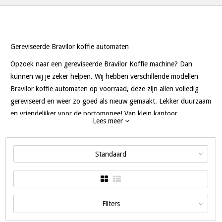
Gereviseerde Bravilor koffie automaten
Opzoek naar een gereviseerde Bravilor Koffie machine? Dan
kunnen wij je zeker helpen. Wij hebben verschillende modellen
Bravilor koffie automaten op voorraad, deze zijn allen volledig
gereviseerd en weer zo goed als nieuw gemaakt. Lekker duurzaam
en vriendelijker voor de portomonee! Van klein kantoor,
Lees meer
showroom, kantine tot groot kantoor, garage enzovoorts. Een
Bravilor koffie automaat is kiezen voor degelijkheid en lekkere
koffie. Bijvoorbeeld de Bravilor Bolero 1 of 2, Bravilor Bolero XL,
Standaard
Bravilor Turbo of Bravilor rondfilter apparaten voor als er echt
grote volumes nodig zijn.
Neem gerust contact met ons op om te bespreken welke
Filters
gereviseerde Bravilor koffie machine bij jou behoefte past.