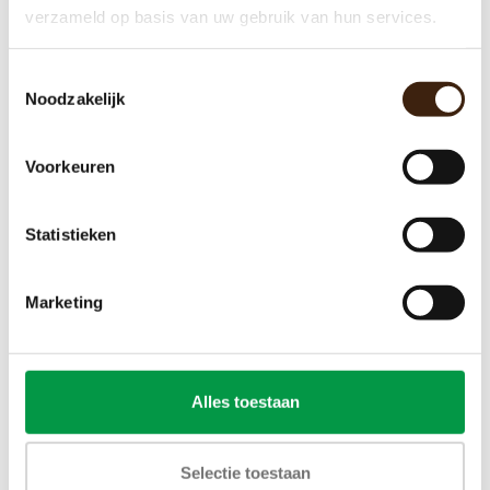
verzameld op basis van uw gebruik van hun services.
Toestemmingsselectie
Noodzakelijk
Voorkeuren
Statistieken
Bravilor Bolero Turbo 403 - 220 v -
gereviseerd
Marketing
€999,00
Toevoegen aan winkelwagen
Alles toestaan
Selectie toestaan