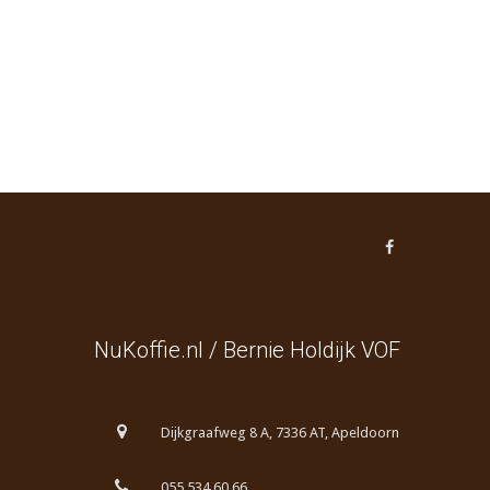
NuKoffie.nl / Bernie Holdijk VOF
Dijkgraafweg 8 A, 7336 AT, Apeldoorn
055 534 60 66