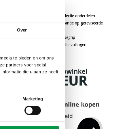
Gigantische collectie onderdelen
3 maanden garantie op gereviseerde
Over
machines
Al 18 jaar een begrip
Eigen merk koffie vullingen
e 110 /
 media te bieden en om ons
ze partners voor social
nformatie die u aan ze heeft
agen
Marketing