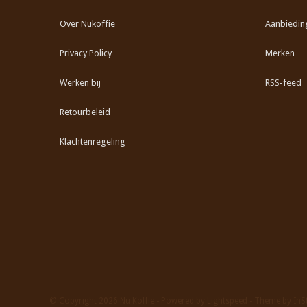
Over Nukoffie
Aanbiedin
Privacy Policy
Merken
Werken bij
RSS-feed
Retourbeleid
Klachtenregeling
© Copyright 2026 Nu Koffie - Powered by
Lightspeed
- Theme by
InS