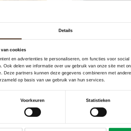
Details
at uitloop gedeelte cafitesse
Bekerplateau voor Cafitess
 van cookies
110 NG
120
ent en advertenties te personaliseren, om functies voor social
€39,00
€24,79
. Ook delen we informatie over uw gebruik van onze site met on
e. Deze partners kunnen deze gegevens combineren met andere i
Toevoegen aan winkelwagen
Toevoegen aan winkelw
erzameld op basis van uw gebruik van hun services.
Voorkeuren
Statistieken
Meest bekeken