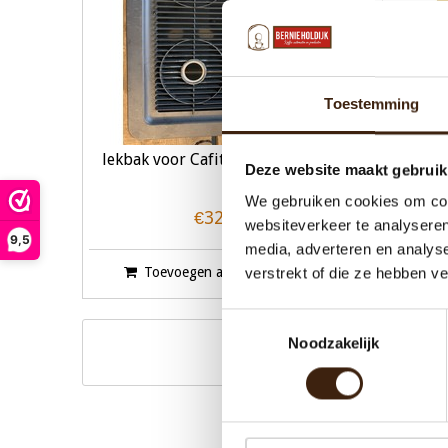
Toestemming
lekbak voor Cafitesse 110/120 ng
Voorpla
Deze website maakt gebruik
We gebruiken cookies om cont
€32,23
websiteverkeer te analyseren
9,5
media, adverteren en analys
Toevoegen aan winkelwagen
verstrekt of die ze hebben v
Toestemmingsselectie
Noodzakelijk