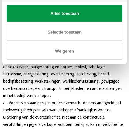
Artikel 11: Overmacht
Kan verkoper niet, niet tijdig of niet behoorlijk aan zijn
Alles toestaan
verplichtingen uit de overeenkomst voldoen door overmacht, dan is
hij niet aansprakelijk voor door koper geleden schade.
Onder overmacht verstaan partijen in ieder geval iedere
Selectie toestaan
omstandigheid waarmee verkoper ten tijde van het aangaan van de
overeenkomst geen rekening kon houden en ten gevolge waarvan de
Weigeren
normale uitvoering van de overeenkomst redelijkerwijs niet door
koper kan worden verlangd zoals bijvoorbeeld ziekte, oorlog of
oorlogsgevaar, burgeroorlog en oproer, molest, sabotage,
terrorisme, energiestoring, overstroming, aardbeving, brand,
bedrijfsbezetting, werkstakingen, werkliedenuitsluiting, gewijzigde
overheidsmaatregelen, transportmoeilijkheden, en andere storingen
in het bedrijf van verkoper.
Voorts verstaan partijen onder overmacht de omstandigheid dat
toeleveringsbedrijven waarvan verkoper afhankelijk is voor de
uitvoering van de overeenkomst, niet aan de contractuele
verplichtingen jegens verkoper voldoen, tenzij zulks aan verkoper te