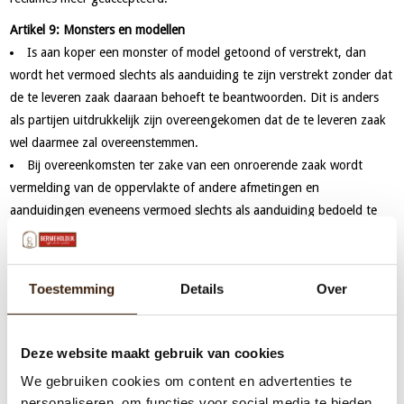
Artikel 9: Monsters en modellen
Is aan koper een monster of model getoond of verstrekt, dan
wordt het vermoed slechts als aanduiding te zijn verstrekt zonder dat
de te leveren zaak daaraan behoeft te beantwoorden. Dit is anders
als partijen uitdrukkelijk zijn overeengekomen dat de te leveren zaak
wel daarmee zal overeenstemmen.
Bij overeenkomsten ter zake van een onroerende zaak wordt
vermelding van de oppervlakte of andere afmetingen en
aanduidingen eveneens vermoed slechts als aanduiding bedoeld te
zijn, zonder dat de te leveren zaak daaraan behoeft te
beantwoorden.
Artikel 10: Levering
Toestemming
Details
Over
Levering geschiedt af fabriek/winkel/magazijn. Dit houdt in dat
alle kosten voor koper zijn.
Deze website maakt gebruik van cookies
Koper is verplicht de zaken af te nemen op het moment dat
verkoper deze bij hem aflevert of doet afleveren, dan wel op het
We gebruiken cookies om content en advertenties te
moment waarop deze zaken hem volgens de overeenkomst ter
personaliseren, om functies voor social media te bieden