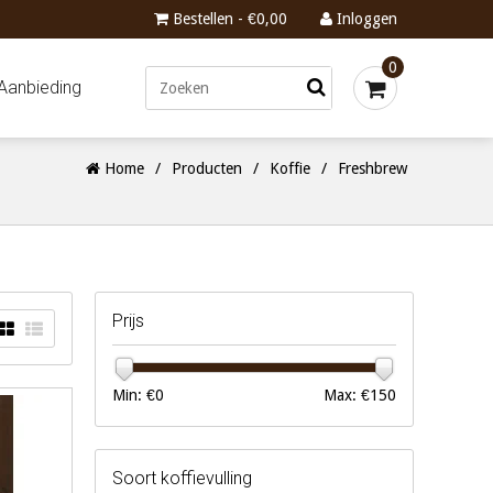
Bestellen - €0,00
Inloggen
0
Aanbieding
Home
/
Producten
/
Koffie
/
Freshbrew
Prijs
Min: €
0
Max: €
150
Soort koffievulling