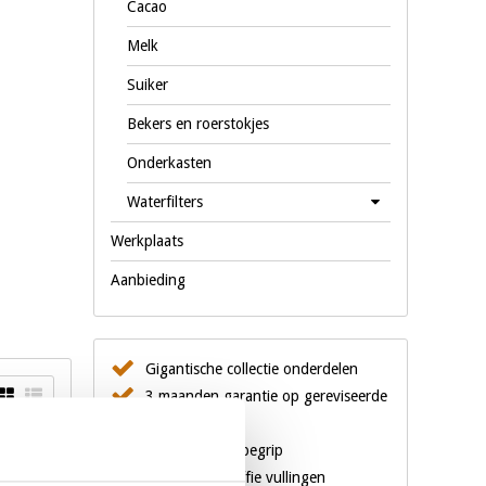
Cacao
Melk
Suiker
Bekers en roerstokjes
Onderkasten
Waterfilters
Werkplaats
Aanbieding
Gigantische collectie onderdelen
3 maanden garantie op gereviseerde
machines
Al 18 jaar een begrip
Eigen merk koffie vullingen