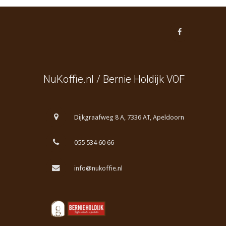
NuKoffie.nl / Bernie Holdijk VOF
Dijkgraafweg 8 A, 7336 AT, Apeldoorn
055 534 60 66
info@nukoffie.nl