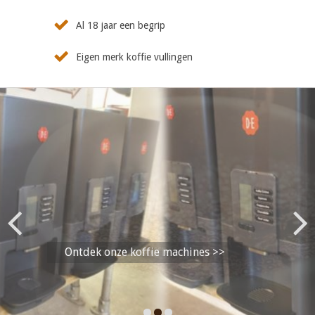
Al 18 jaar een begrip
Eigen merk koffie vullingen
Bekijk nu onze koffie >>
Ontdek onze koffie machines >>
Previous
Next