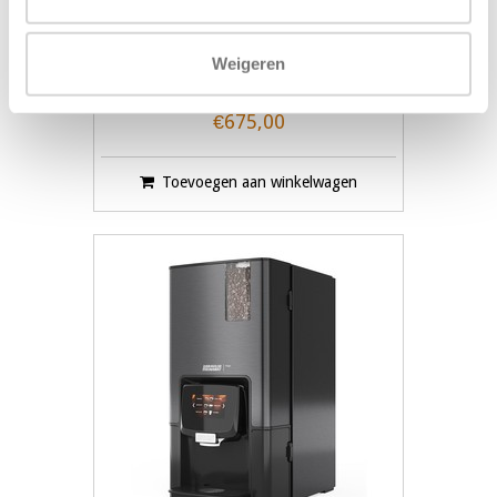
Bravo Instant - gereviseerd
Weigeren
€675,00
Toevoegen aan winkelwagen