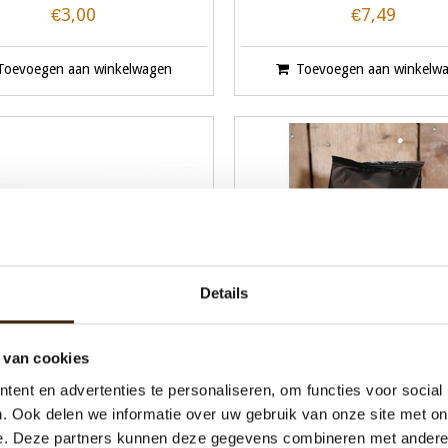
€3,00
€7,49
Toevoegen aan winkelwagen
Toevoegen aan winkelw
Details
 van cookies
ent en advertenties te personaliseren, om functies voor social
Suikersticks
Bernie Holdijk instant kof
vriesdroog
. Ook delen we informatie over uw gebruik van onze site met on
e. Deze partners kunnen deze gegevens combineren met andere i