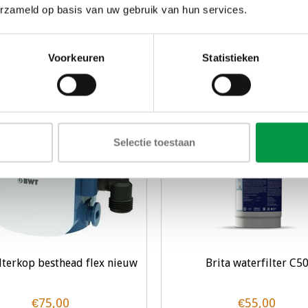
€18,50
€169,50
erzameld op basis van uw gebruik van hun services.
Toevoegen aan winkelwagen
Toevoegen aan winkelw
Voorkeuren
Statistieken
UITVERKOCHT
Selectie toestaan
lterkop besthead flex nieuw
Brita waterfilter C5
€75,00
€55,00