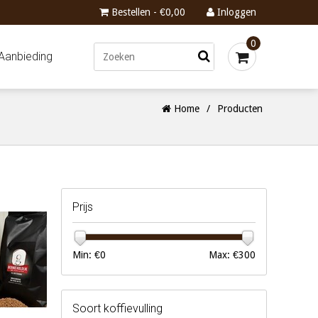
Bestellen - €0,00
Inloggen
0
Aanbieding
Home
/
Producten
Prijs
Min: €
0
Max: €
300
Soort koffievulling