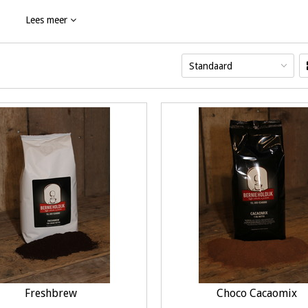
Lees meer
een gegarandeerd lekker bakje koffie op het werk of thuisgebruik. Grote aa
mogelijkheden kunnen bespreken. De koffiebonen, instant koffie en fr
tellen.
Standaard
Freshbrew
Choco Cacaomix