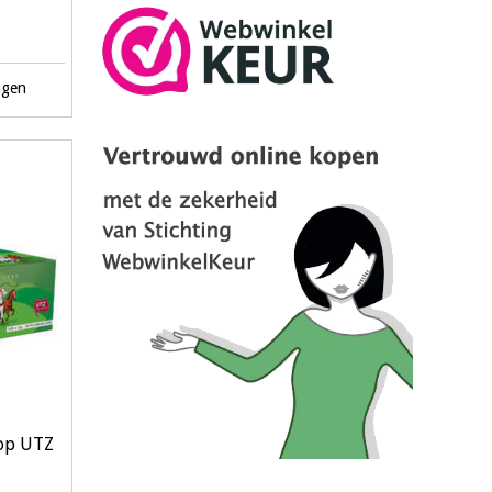
agen
lop UTZ