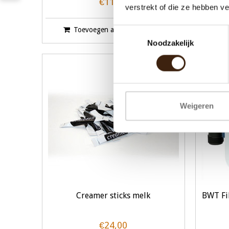
€11,60
verstrekt of die ze hebben v
Toevoegen aan winkelwagen
Toestemmingsselectie
Noodzakelijk
Weigeren
Creamer sticks melk
BWT Fi
€24,00