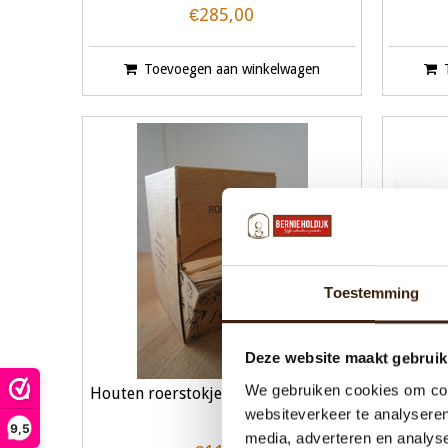
€285,00
Toevoegen aan winkelwagen
Toestemming
Deze website maakt gebruik
We gebruiken cookies om cont
Houten roerstokjes in dispenser box
websiteverkeer te analyseren
9,5
media, adverteren en analys