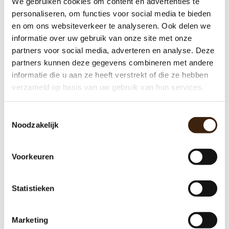
We gebruiken cookies om content en advertenties te
Machine Onderdelen
personaliseren, om functies voor social media te bieden
en om ons websiteverkeer te analyseren. Ook delen we
Producten
informatie over uw gebruik van onze site met onze
Werkplaats
partners voor social media, adverteren en analyse. Deze
partners kunnen deze gegevens combineren met andere
Aanbieding
informatie die u aan ze heeft verstrekt of die ze hebben
verzameld op basis van uw gebruik van hun services.
Gigantische collectie onderdelen
Toestemmingsselectie
3 maanden garantie op gereviseerde machines
Noodzakelijk
Al 18 jaar een begrip
Eigen merk koffie vullingen
Voorkeuren
Statistieken
Marketing