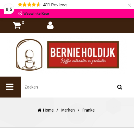
×
411
Reviews
9,5
0
Home
/
Merken
/
Franke