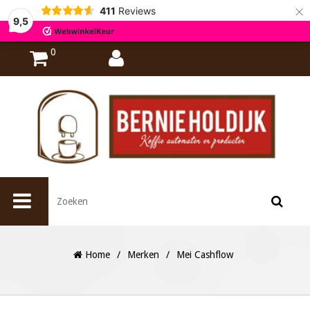
×
411
Reviews
9,5
0
Home
/
Merken
/
Mei Cashflow