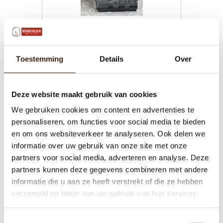
Muntsysteem Cashflow Mei
€195,00
Toestemming
Details
Over
Toevoegen aan winkelwagen
Deze website maakt gebruik van cookies
We gebruiken cookies om content en advertenties te
Nieuwste producten
personaliseren, om functies voor social media te bieden
en om ons websiteverkeer te analyseren. Ook delen we
informatie over uw gebruik van onze site met onze
partners voor social media, adverteren en analyse. Deze
partners kunnen deze gegevens combineren met andere
informatie die u aan ze heeft verstrekt of die ze hebben
Menu
verzameld op basis van uw gebruik van hun services.
Machines
Toestemmingsselectie