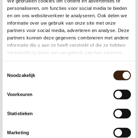
We gebruiken cookies om content en advertenties te
Machine Onderdelen
personaliseren, om functies voor social media te bieden
en om ons websiteverkeer te analyseren. Ook delen we
Producten
informatie over uw gebruik van onze site met onze
Werkplaats
partners voor social media, adverteren en analyse. Deze
partners kunnen deze gegevens combineren met andere
Aanbieding
informatie die u aan ze heeft verstrekt of die ze hebben
verzameld op basis van uw gebruik van hun services.
Gigantische collectie onderdelen
Toestemmingsselectie
3 maanden garantie op gereviseerde machines
Noodzakelijk
Al 18 jaar een begrip
Eigen merk koffie vullingen
Voorkeuren
Statistieken
Marketing