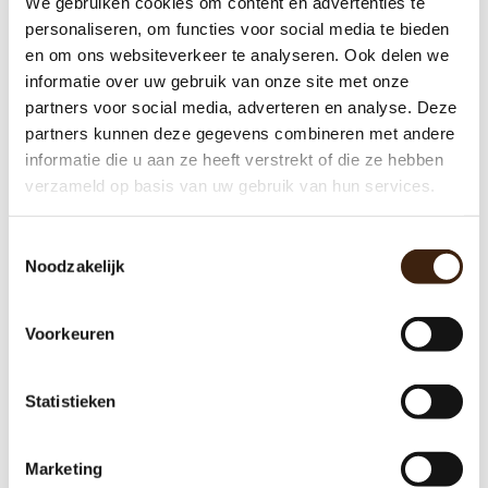
We gebruiken cookies om content en advertenties te
Machine Onderdelen
personaliseren, om functies voor social media te bieden
en om ons websiteverkeer te analyseren. Ook delen we
Producten
informatie over uw gebruik van onze site met onze
Werkplaats
partners voor social media, adverteren en analyse. Deze
partners kunnen deze gegevens combineren met andere
Aanbieding
informatie die u aan ze heeft verstrekt of die ze hebben
verzameld op basis van uw gebruik van hun services.
Gigantische collectie onderdelen
Toestemmingsselectie
3 maanden garantie op gereviseerde machines
Noodzakelijk
Al 18 jaar een begrip
Eigen merk koffie vullingen
Voorkeuren
Statistieken
Marketing