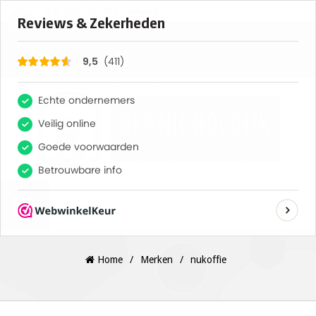
×
411
Reviews
9,5
0
Home
/
Merken
/
nukoffie