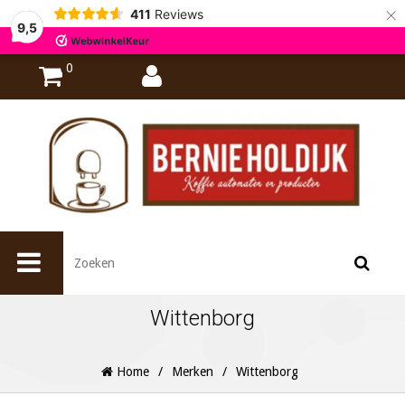
×
411
Reviews
9,5
0
Wittenborg
Home
/
Merken
/
Wittenborg