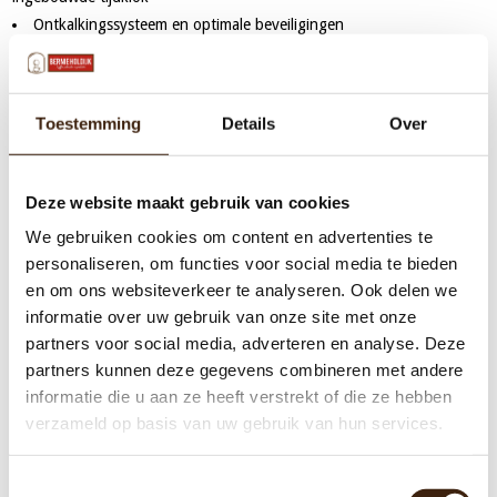
Ontkalkingssysteem en optimale beveiligingen
Koffie van constante kwaliteit: De containers bewaken de
kwaliteit van de koffie
Specificaties
Toestemming
Details
Over
Koffie
Dranken
Heet water
Deze website maakt gebruik van cookies
Buffervoorraad koffie
10 liter
We gebruiken cookies om content en advertenties te
Uurcapaciteit koffie
30 liter
personaliseren, om functies voor social media te bieden
Uurcapaciteit heet water
20 liter
en om ons websiteverkeer te analyseren. Ook delen we
Zettijd
10 minuten
informatie over uw gebruik van onze site met onze
partners voor social media, adverteren en analyse. Deze
Wateraansluiting
partners kunnen deze gegevens combineren met andere
Aansluitwaarde
400V 3N~ 50/60Hz 5330W
informatie die u aan ze heeft verstrekt of die ze hebben
Afmeting bxdxh
790x570x799 mm
verzameld op basis van uw gebruik van hun services.
4.102.701.110 B5 HW met 1 zetsysteem met
Artikelnummer
separate heetwateraftap en 2 containers à 5 L
Toestemmingsselectie