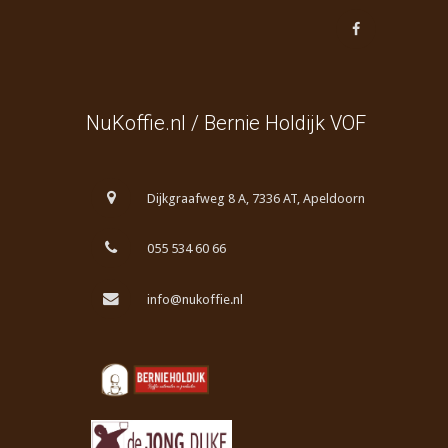
NuKoffie.nl / Bernie Holdijk VOF
Dijkgraafweg 8 A, 7336 AT, Apeldoorn
055 534 60 66
info@nukoffie.nl