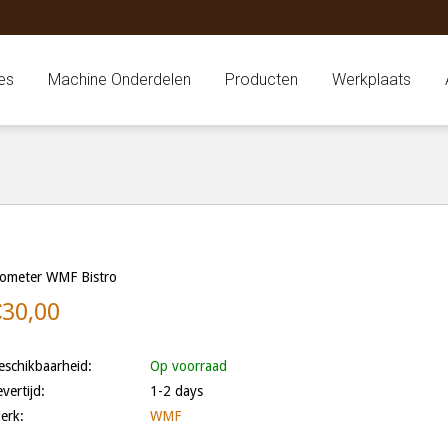
es
Machine Onderdelen
Producten
Werkplaats
lometer WMF Bistro
€30,00
eschikbaarheid:
Op voorraad
evertijd:
1-2 days
erk:
WMF