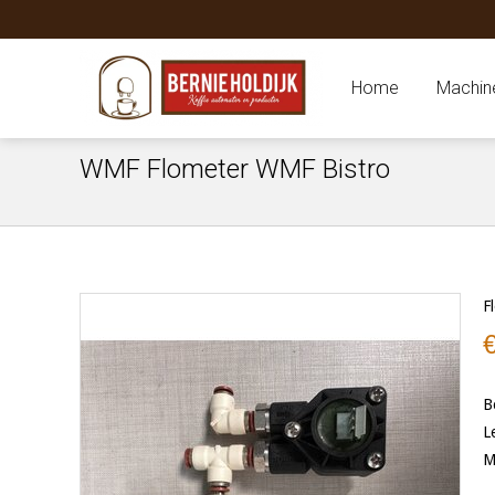
Home
Machin
WMF Flometer WMF Bistro
F
B
L
M