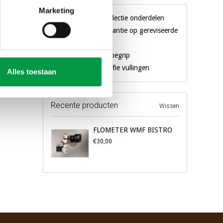
Marketing
Gigantische collectie onderdelen
3 maanden garantie op gereviseerde
machines
Al 18 jaar een begrip
Eigen merk koffie vullingen
Alles toestaan
Recente producten
Wissen
FLOMETER WMF BISTRO
€30,00