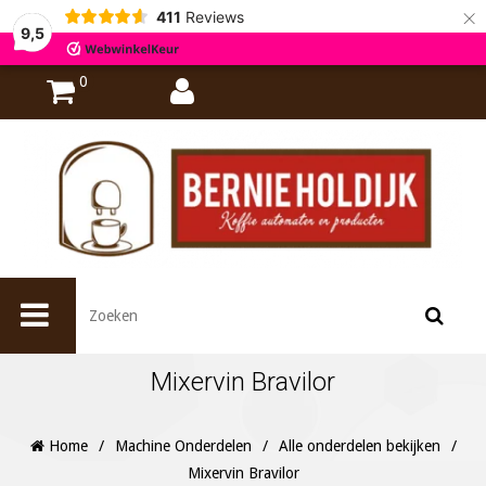
×
411
Reviews
9,5
0
Mixervin Bravilor
Home
/
Machine Onderdelen
/
Alle onderdelen bekijken
/
Mixervin Bravilor