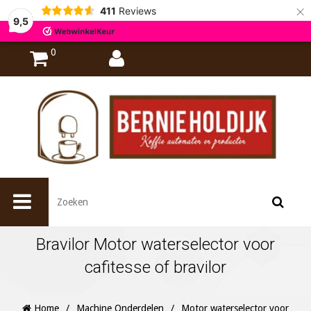
×
411
Reviews
9,5
0
Bravilor Motor waterselector voor
cafitesse of bravilor
Home
/
Machine Onderdelen
/
Motor waterselector voor