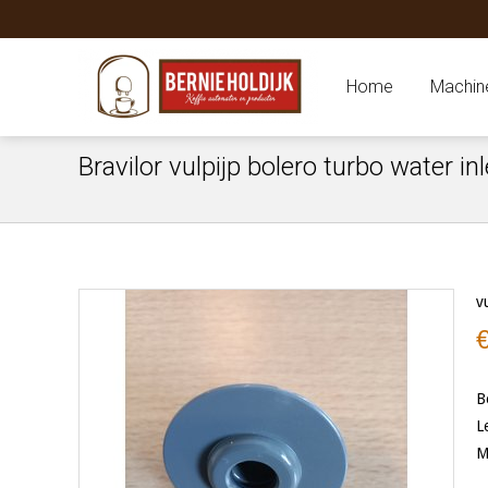
Home
Machin
Bravilor vulpijp bolero turbo water inl
v
B
L
M