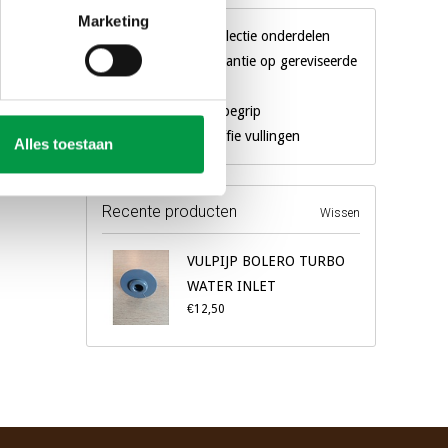
Marketing
Gigantische collectie onderdelen
3 maanden garantie op gereviseerde
machines
Al 18 jaar een begrip
Eigen merk koffie vullingen
Alles toestaan
Recente producten
Wissen
VULPIJP BOLERO TURBO
WATER INLET
€12,50