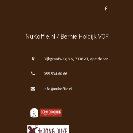
NuKoffie.nl / Bernie Holdijk VOF
Dijkgraafweg 8 A, 7336 AT, Apeldoorn
055 534 60 66
info@nukoffie.nl