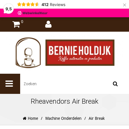
×
412
Reviews
9,5
0
Rheavendors Air Break
Home
/
Machine Onderdelen
/
Air Break