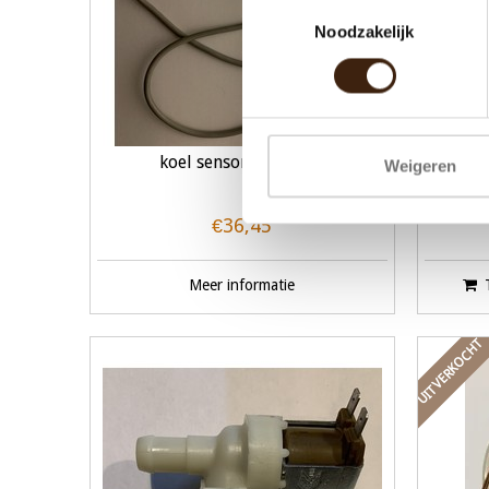
Toestemmingsselectie
Noodzakelijk
koel sensor caf 60-61
Weigeren
€36,45
Meer informatie
UITVERKOCHT