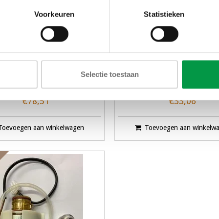
Voorkeuren
Statistieken
Voorplaat
lekbak voor Excellence C
Selectie toestaan
€78,51
€33,06
Toevoegen aan winkelwagen
Toevoegen aan winkelw