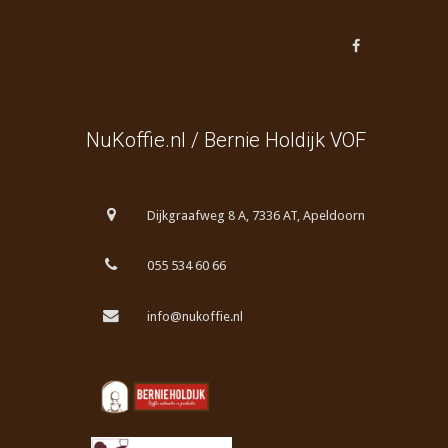
NuKoffie.nl / Bernie Holdijk VOF
Dijkgraafweg 8 A, 7336 AT, Apeldoorn
055 534 60 66
info@nukoffie.nl