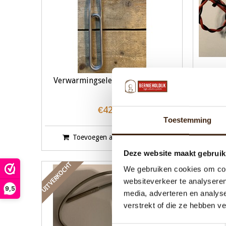
Verwarmingselement Excellence
Mixe
€42,98
Toestemming
Toevoegen aan winkelwagen
Deze website maakt gebruik
UITVERKOCHT
We gebruiken cookies om cont
websiteverkeer te analyseren
9,5
media, adverteren en analys
verstrekt of die ze hebben v