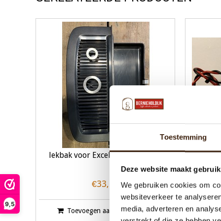
Toestemming
lekbak voor Excellence Compact
Mixer
Deze website maakt gebruik
€33,06
We gebruiken cookies om cont
websiteverkeer te analyseren
9,5
media, adverteren en analys
Toevoegen aan winkelwagen
T
verstrekt of die ze hebben v