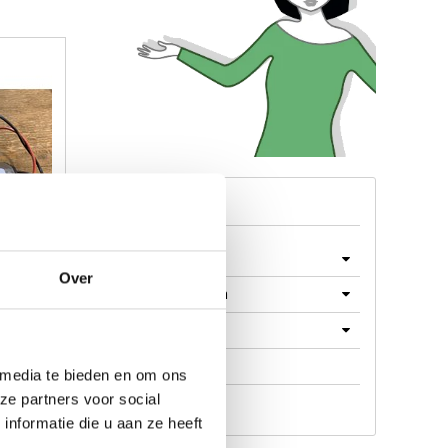
Menu
Machines
Over
Machine Onderdelen
Producten
Werkplaats
 media te bieden en om ons
ze partners voor social
Aanbieding
nformatie die u aan ze heeft