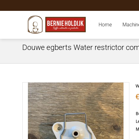
Home
Machin
Douwe egberts Water restrictor co
W
B
L
M