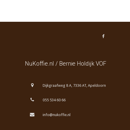
NuKoffie.nl / Bernie Holdijk VOF
Dijkgraafweg 8 A, 7336 AT, Apeldoorn
055 534 60 66
info@nukoffie.nl