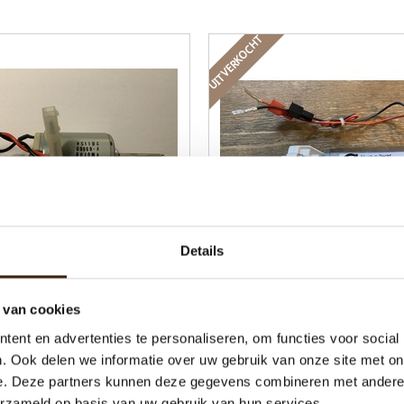
UITVERKOCHT
Details
motor Cafitesse Compact
Pomp voor compact
 van cookies
€39,10
€46,00
ent en advertenties te personaliseren, om functies voor social
. Ook delen we informatie over uw gebruik van onze site met on
e. Deze partners kunnen deze gegevens combineren met andere i
oevoegen aan winkelwagen
Meer informatie
erzameld op basis van uw gebruik van hun services.