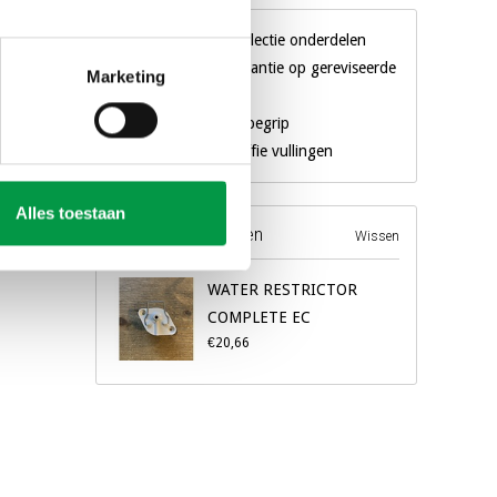
Gigantische collectie onderdelen
3 maanden garantie op gereviseerde
Marketing
machines
Al 18 jaar een begrip
Eigen merk koffie vullingen
Alles toestaan
Recente producten
Wissen
WATER RESTRICTOR
COMPLETE EC
€20,66