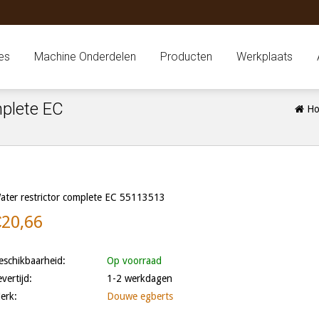
es
Machine Onderdelen
Producten
Werkplaats
mplete EC
Ho
ater restrictor complete EC 55113513
€20,66
eschikbaarheid:
Op voorraad
evertijd:
1-2 werkdagen
erk:
Douwe egberts