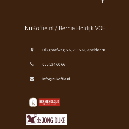
NuKoffie.nl / Bernie Holdijk VOF
Dijkgraafweg 8 A, 7336 AT, Apeldoorn
055 534 60 66
info@nukoffie.nl