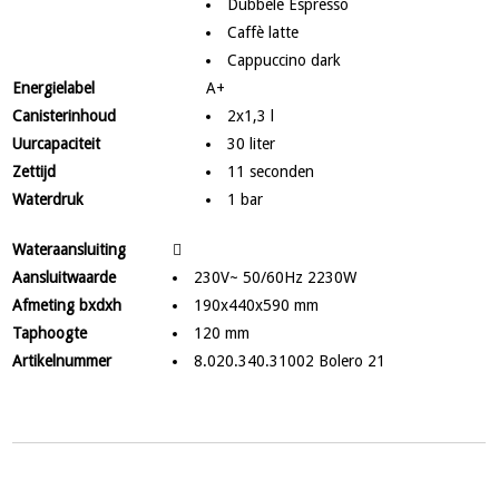
Dubbele Espresso
Caffè latte
Cappuccino dark
Energielabel
A+
Canisterinhoud
2x1,3 l
Uurcapaciteit
30 liter
Zettijd
11 seconden
Waterdruk
1 bar
Wateraansluiting
Aansluitwaarde
230V~ 50/60Hz 2230W
Afmeting bxdxh
190x440x590 mm
Taphoogte
120 mm
Artikelnummer
8.020.340.31002 Bolero 21