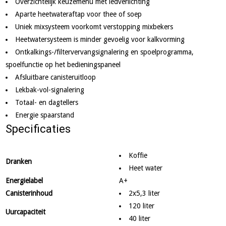
Overzichtelijk keuzemenu met ledverlichting
Aparte heetwateraftap voor thee of soep
Uniek mixsysteem voorkomt verstopping mixbekers
Heetwatersysteem is minder gevoelig voor kalkvorming
Ontkalkings-/filtervervangsignalering en spoelprogramma,
spoelfunctie op het bedieningspaneel
Afsluitbare canisteruitloop
Lekbak-vol-signalering
Totaal- en dagtellers
Energie spaarstand
Specificaties
Koffie
Dranken
Heet water
Energielabel
A+
Canisterinhoud
2x5,3 liter
120 liter
Uurcapaciteit
40 liter