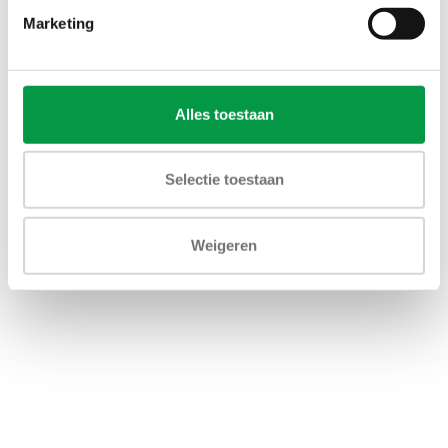
Marketing
set canister uitlopen bravo (links
midden rechts)
Alles toestaan
€53,50
Selectie toestaan
Toevoegen aan winkelwagen
Weigeren