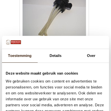
Gereviseerde Mengkom /
Verdeelkom Cafitesse 60 / 61
Toestemming
Details
Over
€43,39
Deze website maakt gebruik van cookies
Toevoegen aan winkelwagen
We gebruiken cookies om content en advertenties te
personaliseren, om functies voor social media te bieden
en om ons websiteverkeer te analyseren. Ook delen we
informatie over uw gebruik van onze site met onze
partners voor social media, adverteren en analyse. Deze
partners kunnen deze gegevens combineren met andere