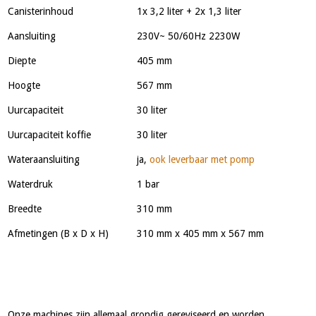
Canisterinhoud
1x 3,2 liter + 2x 1,3 liter
Aansluiting
230V~ 50/60Hz 2230W
Diepte
405 mm
Hoogte
567 mm
Uurcapaciteit
30 liter
Uurcapaciteit koffie
30 liter
Wateraansluiting
ja,
ook leverbaar met pomp
Waterdruk
1 bar
Breedte
310 mm
Afmetingen (B x D x H)
310 mm x 405 mm x 567 mm
Onze machines zijn allemaal grondig gereviseerd en worden