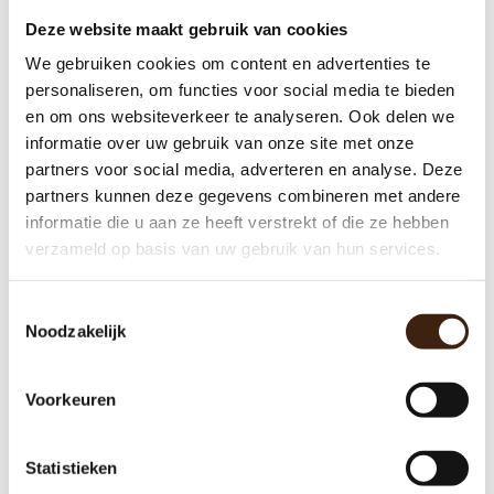
Deze website maakt gebruik van cookies
We gebruiken cookies om content en advertenties te
personaliseren, om functies voor social media te bieden
en om ons websiteverkeer te analyseren. Ook delen we
Mixermotor Gallery
informatie over uw gebruik van onze site met onze
210/220/310/410/420
partners voor social media, adverteren en analyse. Deze
partners kunnen deze gegevens combineren met andere
€68,00
informatie die u aan ze heeft verstrekt of die ze hebben
verzameld op basis van uw gebruik van hun services.
Toevoegen aan winkelwagen
Toestemmingsselectie
Noodzakelijk
Voorkeuren
Statistieken