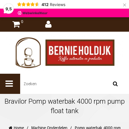
×
412
Reviews
9,5
0
Bravilor Pomp waterbak 4000 rpm pump
float tank
Home
/
Machine Onderdelen
/
Pomp waterbak 4000 rpm