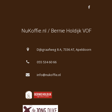
NuKoffie.nl / Bernie Holdijk VOF
Dijkgraafweg 8 A, 7336 AT, Apeldoorn
055 534 60 66
info@nukoffie.nl