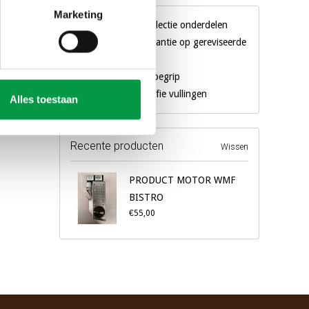
Marketing
Gigantische collectie onderdelen
3 maanden garantie op gereviseerde
machines
Al 18 jaar een begrip
Eigen merk koffie vullingen
Alles toestaan
Recente producten
Wissen
PRODUCT MOTOR WMF
BISTRO
€55,00