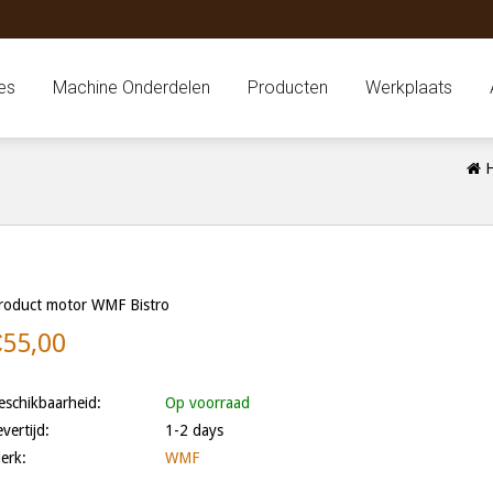
es
Machine Onderdelen
Producten
Werkplaats
H
roduct motor WMF Bistro
€55,00
eschikbaarheid:
Op voorraad
evertijd:
1-2 days
erk:
WMF