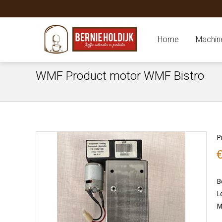
Home
Machin
WMF Product motor WMF Bistro
P
B
L
M