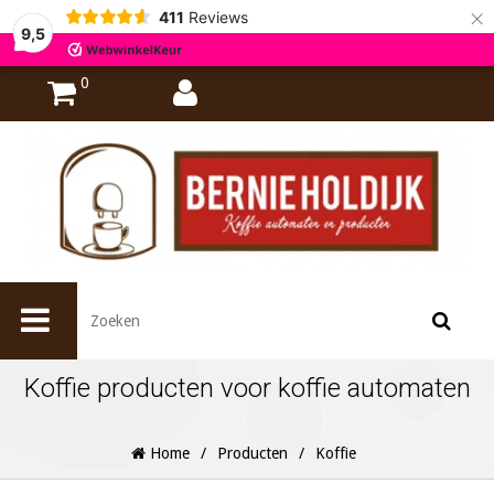
×
411
Reviews
9,5
0
Koffie producten voor koffie automaten
Home
/
Producten
/
Koffie