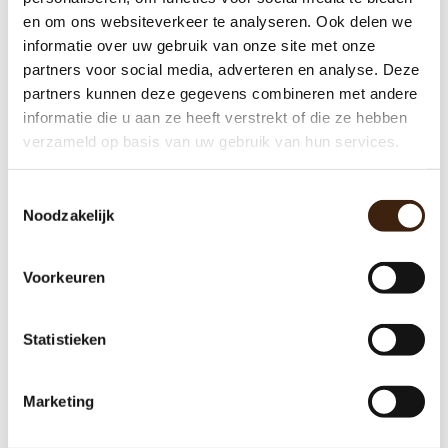
en om ons websiteverkeer te analyseren. Ook delen we
Nukoffie koffie bekers 180 cc - 2500
stuks
informatie over uw gebruik van onze site met onze
partners voor social media, adverteren en analyse. Deze
€55,75
partners kunnen deze gegevens combineren met andere
informatie die u aan ze heeft verstrekt of die ze hebben
Toevoegen aan winkelwagen
verzameld op basis van uw gebruik van hun services.
Toestemmingsselectie
Noodzakelijk
Voorkeuren
Statistieken
Marketing