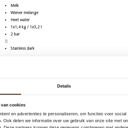
Melk
Wiener melange
Heet water
1x1,4 kg / 1x3,2 l
2 bar
Stainless dark
W
ious 11L Stainless dark
Details
 van cookies
ent en advertenties te personaliseren, om functies voor social
. Ook delen we informatie over uw gebruik van onze site met on
e. Deze partners kunnen deze gegevens combineren met andere i