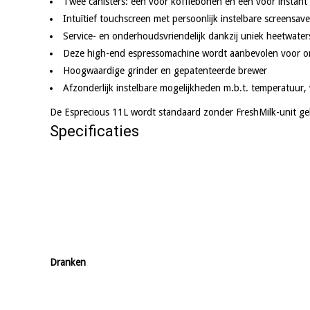
Twee canisters: één voor koffiebonen en één voor instant i
Intuïtief touchscreen met persoonlijk instelbare screensave
Service- en onderhoudsvriendelijk dankzij uniek heetwat
Deze high-end espressomachine wordt aanbevolen voor ond
Hoogwaardige grinder en gepatenteerde brewer
Afzonderlijk instelbare mogelijkheden m.b.t. temperatuur, 
De Esprecious 11L wordt standaard zonder FreshMilk-unit ge
Specificaties
Dranken