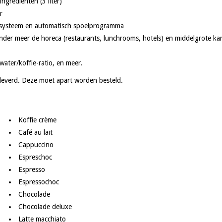
ngrediënten (3 liter)
r
ersysteem en automatisch spoelprogramma
er meer de horeca (restaurants, lunchrooms, hotels) en middelgrote ka
water/koffie-ratio, en meer.
leverd. Deze moet apart worden besteld.
Koffie crème
Café au lait
Cappuccino
Espreschoc
Espresso
Espressochoc
Chocolade
Chocolade deluxe
Latte macchiato