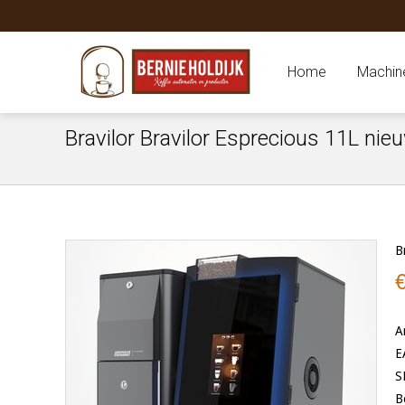
Home
Machin
Bravilor Bravilor Esprecious 11L nie
B
A
E
S
B