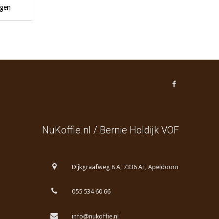
agen
NuKoffie.nl / Bernie Holdijk VOF
Dijkgraafweg 8 A, 7336 AT, Apeldoorn
055 534 60 66
info@nukoffie.nl