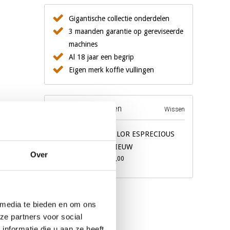
Gigantische collectie onderdelen
3 maanden garantie op gereviseerde
machines
Al 18 jaar een begrip
Eigen merk koffie vullingen
Recente producten
Wissen
BRAVILOR ESPRECIOUS
11L NIEUW
Over
€5.541,00
 media te bieden en om ons
ze partners voor social
nformatie die u aan ze heeft