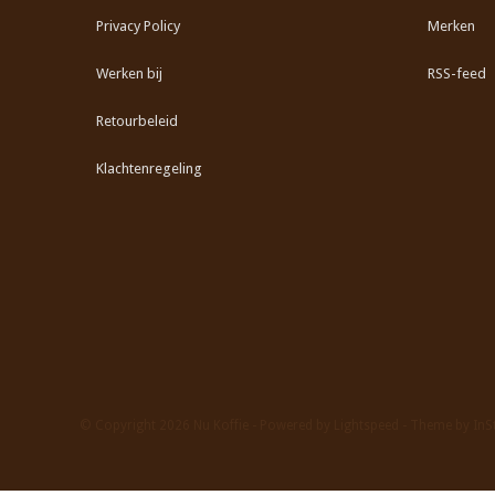
Privacy Policy
Merken
Werken bij
RSS-feed
Retourbeleid
Klachtenregeling
© Copyright 2026 Nu Koffie - Powered by
Lightspeed
- Theme by
InS