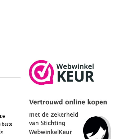
 De
e beste
to.