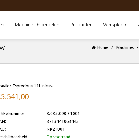
es
Machine Onderdelen
Producten
Werkplaats
uw
Home
/
Machines
ravilor Esprecious 11L nieuw
€5.541,00
rtikelnummer:
8.035.090.31001
AN:
8713441063443
KU:
NK21001
eschikbaarheid:
Op voorraad