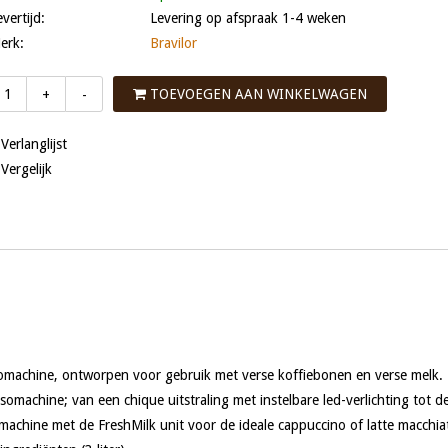
evertijd:
Levering op afspraak 1-4 weken
erk:
Bravilor
TOEVOEGEN AAN WINKELWAGEN
+
-
 Verlanglijst
 Vergelijk
somachine, ontworpen voor gebruik met verse koffiebonen en verse melk.
somachine; van een chique uitstraling met instelbare led-verlichting tot d
chine met de FreshMilk unit voor de ideale cappuccino of latte macchia