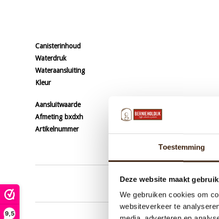
Canisterinhoud
Waterdruk
Wateraansluiting
Kleur
Aansluitwaarde
230V~ 50/60Hz 2250
Afmeting bxdxh
330x570x660 mm
Artikelnummer
8.035.090.31001 Esprec
Toestemming
Deze website maakt gebruik
We gebruiken cookies om cont
websiteverkeer te analyseren
9,5
media, adverteren en analys