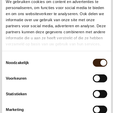
We gebruiken cookies om content en advertenties te
personaliseren, om functies voor social media te bieden
Machine Onderdelen
en om ons websiteverkeer te analyseren. Ook delen we
Producten
informatie over uw gebruik van onze site met onze
partners voor social media, adverteren en analyse. Deze
Werkplaats
partners kunnen deze gegevens combineren met andere
Aanbieding
informatie die u aan ze heeft verstrekt of die ze hebben
verzameld op basis van uw gebruik van hun services.
Gigantische collectie onderdelen
Toestemmingsselectie
3 maanden garantie op gereviseerde machines
Noodzakelijk
Al 18 jaar een begrip
Eigen merk koffie vullingen
Voorkeuren
Statistieken
Marketing