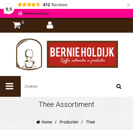
×
412
Reviews
9,5
0
Thee Assortiment
Home
/
Producten
/
Thee