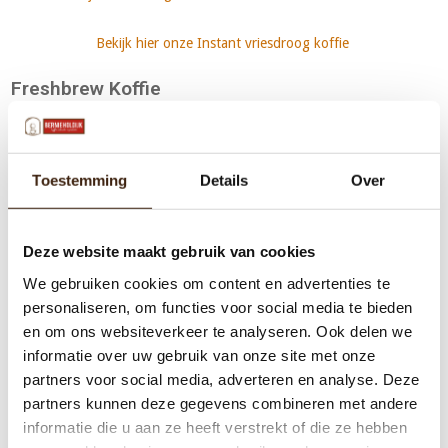
Bekijk hier onze Instant vriesdroog koffie
Freshbrew Koffie
Freshbrew koffie, letterlijk vertaald; vers gebrouwen koffie. Eigenlijk
Toestemming
Details
Over
zegt de naam al heel erg veel, dit is koffie waarbij de freshbrew koffie
machine het bakje koffie vers zet. Deze koffie soort lijkt nog het
meest op de filterkoffie die we vroeger veel gebruikte. Maar het is
Deze website maakt gebruik van cookies
niet exact hetzelfde, zo kun je filterkoffie niet in een
freshbrew
koffiemachine
gebruiken.
Freshbrew koffie
is namelijk grover dan
We gebruiken cookies om content en advertenties te
personaliseren, om functies voor social media te bieden
supermarkt filterkoffie. Het is dus niet hetzelfde.
en om ons websiteverkeer te analyseren. Ook delen we
informatie over uw gebruik van onze site met onze
Freshbrew koffie
wordt vers gebrouwen van koffiebonen. Deze
partners voor social media, adverteren en analyse. Deze
koffiebonen worden eerst gebrand, vervolgens worden de bonen
partners kunnen deze gegevens combineren met andere
even met rust gelaten zodat ze afkoelen en de 'gassen' vervliegen.
informatie die u aan ze heeft verstrekt of die ze hebben
Hierna worden de bonen vermalen tot een grove maling. Vervolgens