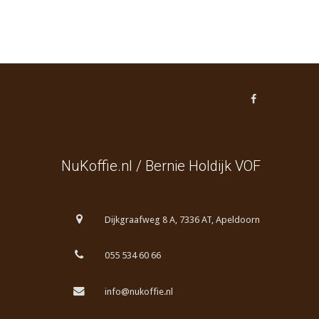
NuKoffie.nl / Bernie Holdijk VOF
Dijkgraafweg 8 A, 7336 AT, Apeldoorn
055 534 60 66
info@nukoffie.nl