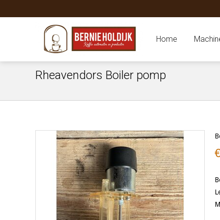
Home
Machin
Rheavendors Boiler pomp
B
B
L
M