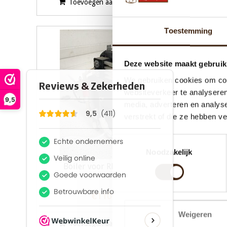
Toevoegen aan winkelwagen
T
Toestemming
Deze website maakt gebruik
We gebruiken cookies om cont
websiteverkeer te analyseren
9,5
media, adverteren en analys
verstrekt of die ze hebben v
Toestemmingsselectie
Noodzakelijk
Boiler voor Rheavendors
Bre
€110,00
Weigeren
Toevoegen aan winkelwagen
T