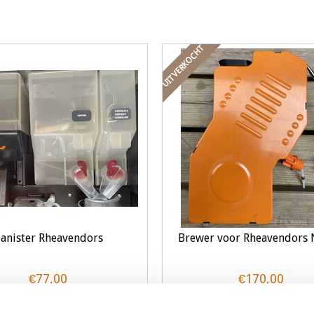
UITVERKOCHT
anister Rheavendors
Brewer voor Rheavendors
€77,00
€170,00