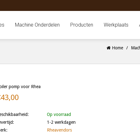
es
Machine Onderdelen
Producten
Werkplaats
Home
/
Mach
oiler pomp voor Rhea
€43,00
eschikbaarheid:
Op voorraad
evertijd:
1-2 werkdagen
erk:
Rheavendors