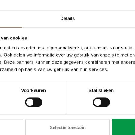
oevoegen aan winkelwagen
Meer informatie
Details
 van cookies
ent en advertenties te personaliseren, om functies voor social
. Ook delen we informatie over uw gebruik van onze site met on
e. Deze partners kunnen deze gegevens combineren met andere i
erzameld op basis van uw gebruik van hun services.
Voorkeuren
Statistieken
wer Motor Rheavendors
Product motor rheaven
€60,00
€15,00
Selectie toestaan
oevoegen aan winkelwagen
Toevoegen aan winkelw