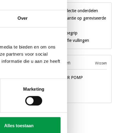
Gigantische collectie onderdelen
Over
3 maanden garantie op gereviseerde
machines
Al 18 jaar een begrip
Eigen merk koffie vullingen
 media te bieden en om ons
ze partners voor social
nformatie die u aan ze heeft
Recente producten
Wissen
BOILER POMP
€43,00
Marketing
dors
Alles toestaan
agen