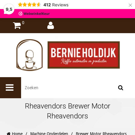
×
412
Reviews
9,5
0
Rheavendors Brewer Motor
Rheavendors
Home
/
Machine Onderdelen
/
Brewer Motor Rheavendors