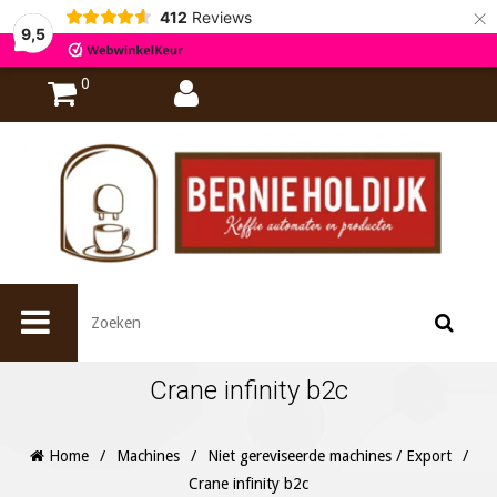
×
412
Reviews
9,5
0
Crane infinity b2c
Home
/
Machines
/
Niet gereviseerde machines / Export
/
Crane infinity b2c