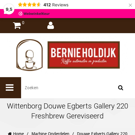
×
412
Reviews
9,5
0
Wittenborg Douwe Egberts Gallery 220
Freshbrew Gereviseerd
Home
/
Machine Onderdelen
/
Douwe Egberts Gallery 220