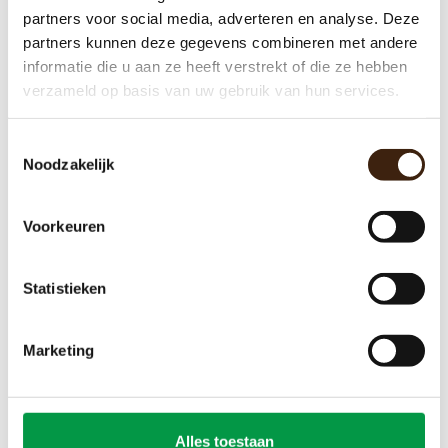
partners voor social media, adverteren en analyse. Deze
partners kunnen deze gegevens combineren met andere
informatie die u aan ze heeft verstrekt of die ze hebben
verzameld op basis van uw gebruik van hun services.
Toestemmingsselectie
Noodzakelijk
Douwe Egberts Gallery 220 Freshbrew Gereviseerd +
Voorkeuren
Freshbrew
TOTAAL 1% KORTING
Statistieken
€1.392,85
€1.405,50
Marketing
GERELATEERDE PRODUCTEN
Alles toestaan