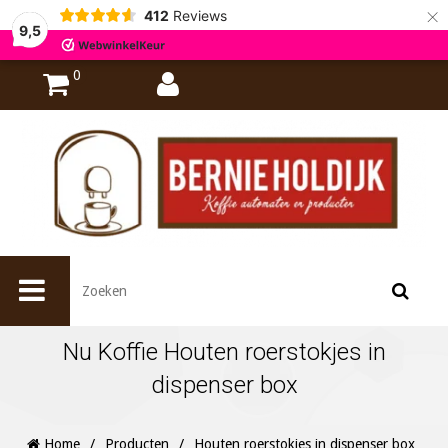
×
412
Reviews
9,5
0
Nu Koffie Houten roerstokjes in
dispenser box
Home
/
Producten
/
Houten roerstokjes in dispenser box