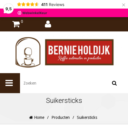
×
411
Reviews
9,5
0
Suikersticks
Home
/
Producten
/
Suikersticks