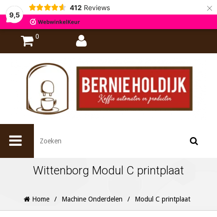
×
412
Reviews
9,5
0
Wittenborg Modul C printplaat
Home
/
Machine Onderdelen
/
Modul C printplaat