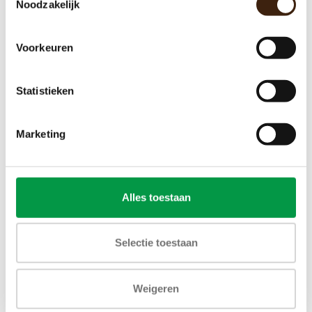
Nieuwe Boiler Gallery 100/110 met
Noodzakelijk
nieuwe rubbers
€100,00
Voorkeuren
Meer informatie
Statistieken
UITVERKOCHT
Marketing
Alles toestaan
Selectie toestaan
Weigeren
Nieuwe Boilerbak Gallery 210/220