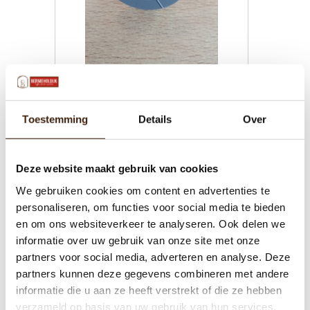
vulpijp bolero turbo water inlet
Toestemming
Details
Over
€12,50
Toevoegen aan winkelwagen
Deze website maakt gebruik van cookies
We gebruiken cookies om content en advertenties te
personaliseren, om functies voor social media te bieden
en om ons websiteverkeer te analyseren. Ook delen we
informatie over uw gebruik van onze site met onze
partners voor social media, adverteren en analyse. Deze
partners kunnen deze gegevens combineren met andere
informatie die u aan ze heeft verstrekt of die ze hebben
verzameld op basis van uw gebruik van hun services.