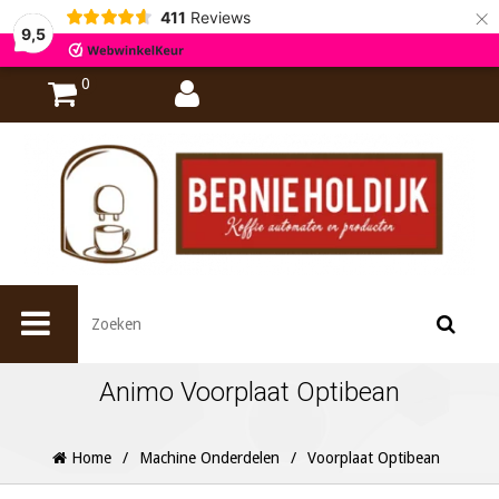
×
411
Reviews
9,5
0
Animo Voorplaat Optibean
Home
/
Machine Onderdelen
/
Voorplaat Optibean