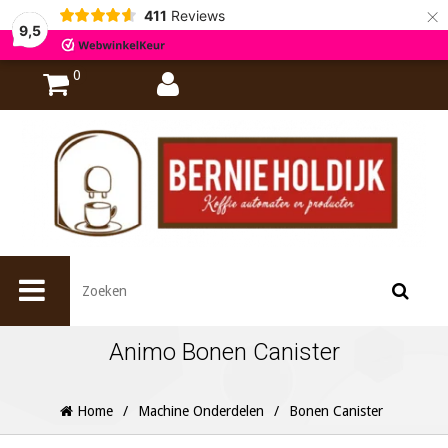
×
411
Reviews
9,5
0
Animo Bonen Canister
Home
/
Machine Onderdelen
/
Bonen Canister