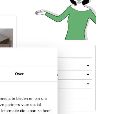
Menu
Machines
Over
Machine Onderdelen
Producten
lery
enborg
Werkplaats
 media te bieden en om ons
Aanbieding
ze partners voor social
nformatie die u aan ze heeft