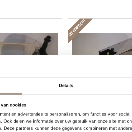
UITVERKOCHT
Details
seerde Complete Koffie Pot
Gereviseerde Brewer Gal
Gallery 100 / 110
100/110/200/210/410 Witt
 van cookies
ent en advertenties te personaliseren, om functies voor social
€71,07
€165,00
. Ook delen we informatie over uw gebruik van onze site met on
e. Deze partners kunnen deze gegevens combineren met andere i