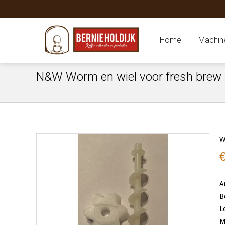
Home
Machin
N&W Worm en wiel voor fresh brew u
W
A
B
L
M