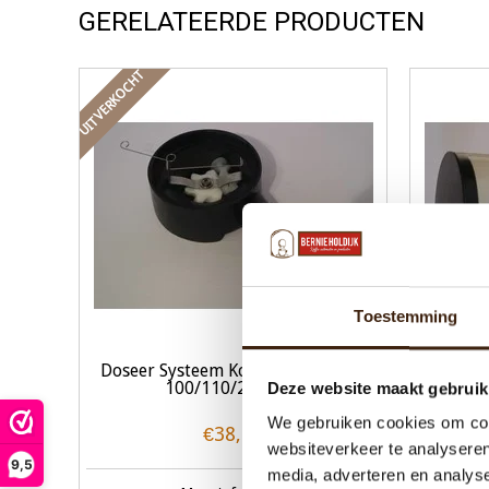
GERELATEERDE PRODUCTEN
UITVERKOCHT
Toestemming
Doseer Systeem Koffie Pot Gallery
Gerevi
100/110/210/410
Deze website maakt gebruik
We gebruiken cookies om cont
€38,00
websiteverkeer te analyseren
9,5
media, adverteren en analys