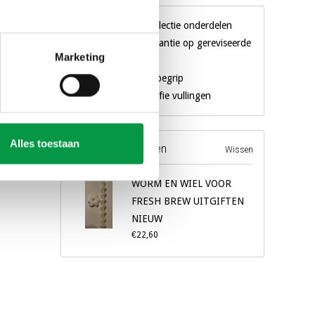
Gigantische collectie onderdelen
3 maanden garantie op gereviseerde
Marketing
machines
Al 18 jaar een begrip
Eigen merk koffie vullingen
Alles toestaan
Recente producten
Wissen
WORM EN WIEL VOOR
FRESH BREW UITGIFTEN
NIEUW
€22,60