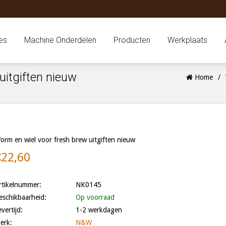
es
Machine Onderdelen
Producten
Werkplaats
itgiften nieuw
Home
/
orm en wiel voor fresh brew uitgiften nieuw
€22,60
rtikelnummer:
NK0145
eschikbaarheid:
Op voorraad
evertijd:
1-2 werkdagen
erk:
N&W