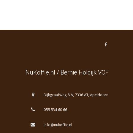
NuKoffie.nl / Bernie Holdijk VOF
Dijkgraafweg 8 A, 7336 AT, Apeldoorn
055 534 60 66
info@nukoffie.nl