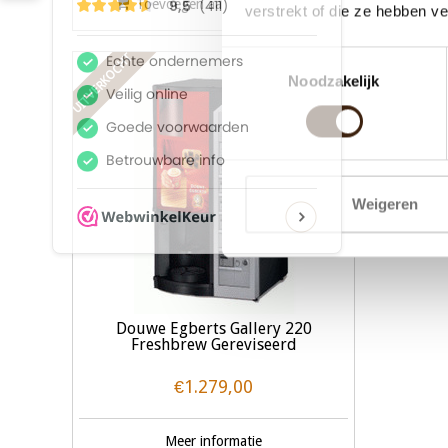
Toevoegen aan winkelwagen
T
verstrekt of die ze hebben v
Toestemmingsselectie
UITVERKOCHT
Noodzakelijk
Weigeren
Douwe Egberts Gallery 220
Freshbrew Gereviseerd
€1.279,00
Meer informatie