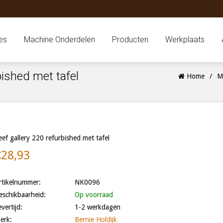
es
Machine Onderdelen
Producten
Werkplaats
bished met tafel
Home
/
M
eef gallery 220 refurbished met tafel
€28,93
rtikelnummer:
NK0096
eschikbaarheid:
Op voorraad
evertijd:
1-2 werkdagen
erk:
Bernie Holdijk