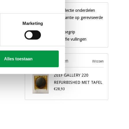
agen
Gigantische collectie onderdelen
3 maanden garantie op gereviseerde
Marketing
machines
Al 18 jaar een begrip
Eigen merk koffie vullingen
Alles toestaan
Recente producten
Wissen
ZEEF GALLERY 220
REFURBISHED MET TAFEL
€28,93