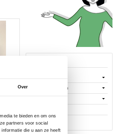
Menu
Machines
Over
Machine Onderdelen
Producten
rbished
Werkplaats
 media te bieden en om ons
Aanbieding
ze partners voor social
nformatie die u aan ze heeft