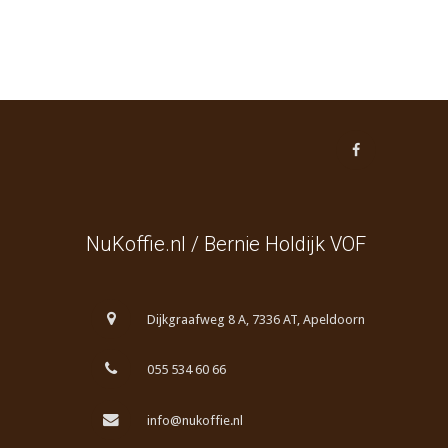
NuKoffie.nl / Bernie Holdijk VOF
Dijkgraafweg 8 A, 7336 AT, Apeldoorn
055 534 60 66
info@nukoffie.nl