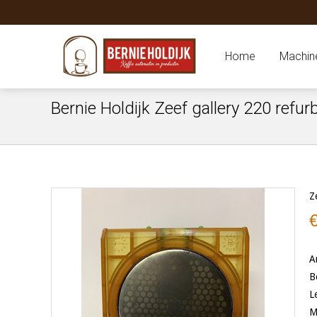
Home
Machin
Bernie Holdijk Zeef gallery 220 refur
Z
A
B
L
M