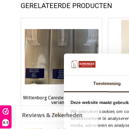
GERELATEERDE PRODUCTEN
Toestemming
Wittenborg Canister productbak Alle
Mixerpla
varianten!
Deze website maakt gebruik
We gebruiken cookies om cont
€33,88
websiteverkeer te analyseren
9,5
media, adverteren en analys