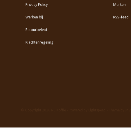
Privacy Policy
Merken
Werken bij
RSS-feed
Retourbeleid
Klachtenregeling
© Copyright 2026 Nu Koffie - Powered by
Lightspeed
- Theme by
InS