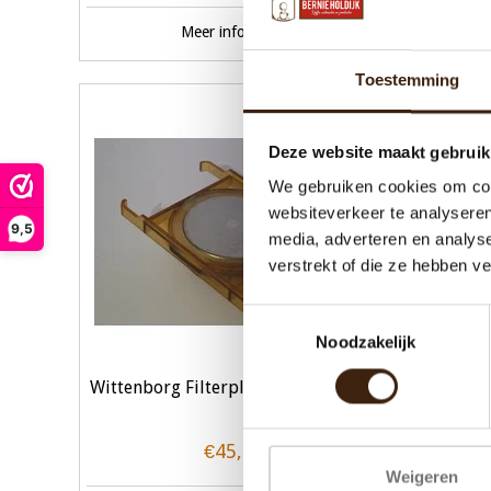
Meer informatie
T
Toestemming
UITVERKOCHT
Deze website maakt gebruik
We gebruiken cookies om cont
websiteverkeer te analyseren
9,5
media, adverteren en analys
verstrekt of die ze hebben v
Toestemmingsselectie
Noodzakelijk
Wittenborg Filterplaat Refurbisched
Vent
€45,00
Weigeren