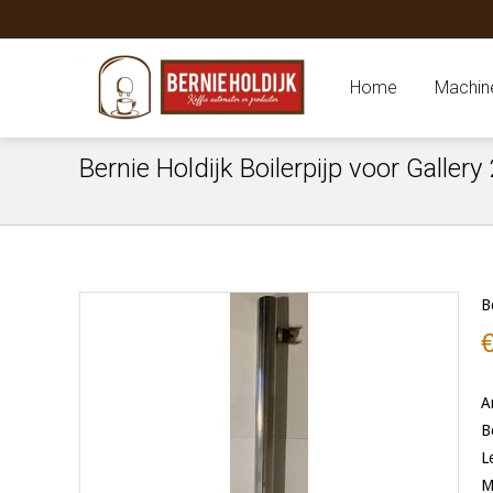
Home
Machin
Bernie Holdijk Boilerpijp voor Galler
B
A
B
L
M