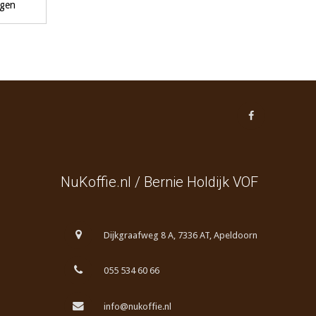
agen
NuKoffie.nl / Bernie Holdijk VOF
Dijkgraafweg 8 A, 7336 AT, Apeldoorn
055 534 60 66
info@nukoffie.nl