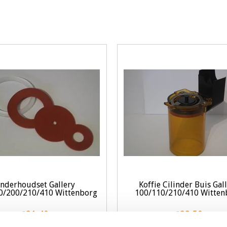
nderhoudset Gallery
Koffie Cilinder Buis Gal
0/200/210/410 Wittenborg
100/110/210/410 Witten
€21,40
€23,50