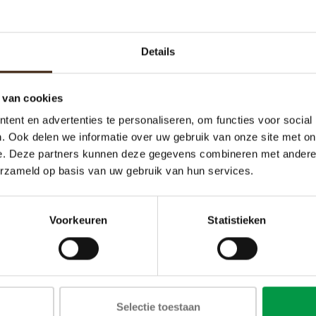
oevoegen aan winkelwagen
Toevoegen aan winkelw
Details
 van cookies
ent en advertenties te personaliseren, om functies voor social
. Ook delen we informatie over uw gebruik van onze site met on
e. Deze partners kunnen deze gegevens combineren met andere i
erzameld op basis van uw gebruik van hun services.
Voorkeuren
Statistieken
iel Muller 24v 9.5 Watt
Sleutel W25 B
Wittenborg
€38,45
€10,33
Selectie toestaan