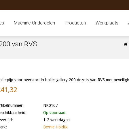
es
Machine Onderdelen
Producten
Werkplaats
y 200 van RVS
oilerpijp voor overstort in boiler gallery 200 deze is van RVS met beveilig
€41,32
rtikelnummer:
NK0167
eschikbaarheid:
Op voorraad
evertijd:
1-2 werkdagen
erk:
Bernie Holdijk