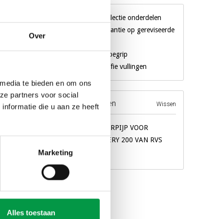
agen
Gigantische collectie onderdelen
3 maanden garantie op gereviseerde
Over
machines
Al 18 jaar een begrip
Eigen merk koffie vullingen
 media te bieden en om ons
ze partners voor social
Recente producten
Wissen
nformatie die u aan ze heeft
BOILERPIJP VOOR
GALLERY 200 VAN RVS
€41,32
Marketing
Alles toestaan