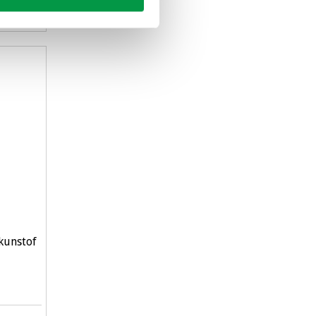
agen
 kunstof