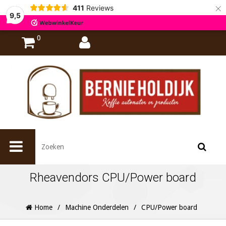
×
411
Reviews
9,5
0
Rheavendors CPU/Power board
Home
/
Machine Onderdelen
/
CPU/Power board