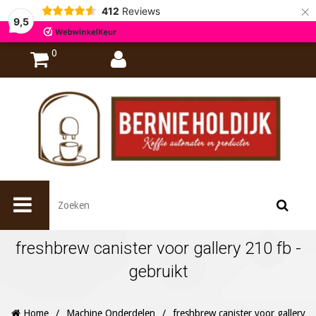
×
412
Reviews
9,5
0
freshbrew canister voor gallery 210 fb -
gebruikt
Home
/
Machine Onderdelen
/
freshbrew canister voor gallery